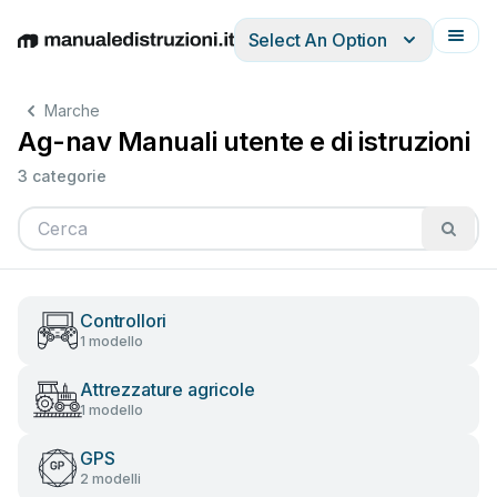
Select An Option
English
Deutsch
Español
Italiano
Français
Marche
Ag-nav Manuali utente e di istruzioni
3 categorie
Controllori
1 modello
Attrezzature agricole
1 modello
GPS
2 modelli