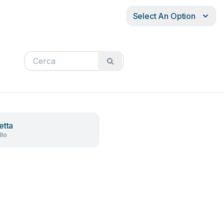
Select An Option
etta
llo