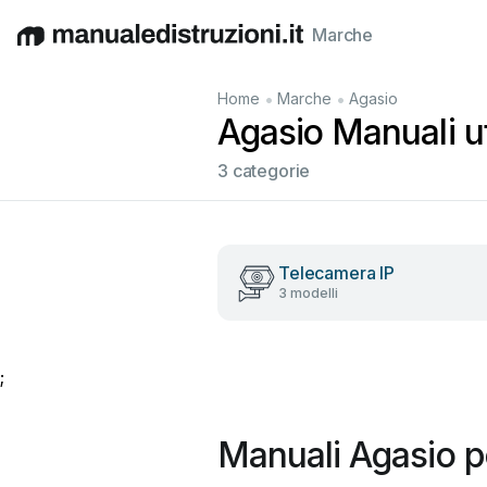
Marche
English
Deutsch
Español
Italiano
Français
•
•
Home
Marche
Agasio
Agasio Manuali ut
3 categorie
Telecamera IP
3 modelli
;
Manuali Agasio p