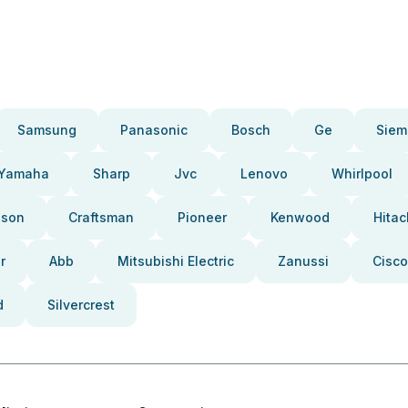
Samsung
Panasonic
Bosch
Ge
Siem
Yamaha
Sharp
Jvc
Lenovo
Whirlpool
pson
Craftsman
Pioneer
Kenwood
Hitac
r
Abb
Mitsubishi Electric
Zanussi
Cisco
d
Silvercrest