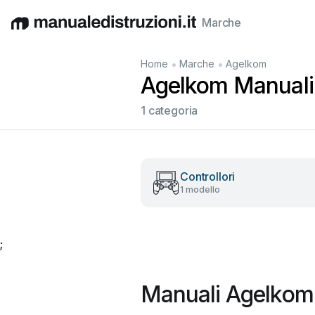
Marche
English
Deutsch
Español
Italiano
Français
•
•
Home
Marche
Agelkom
Agelkom Manuali u
1 categoria
Controllori
1 modello
;
Manuali Agelkom 