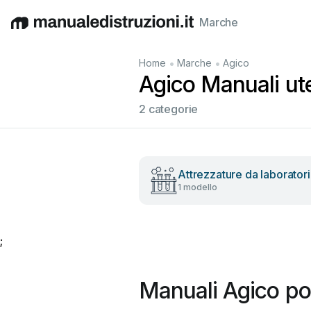
Marche
English
Deutsch
Español
Italiano
Français
•
•
Home
Marche
Agico
Agico Manuali ute
2 categorie
Attrezzature da laborator
1 modello
;
Manuali Agico po