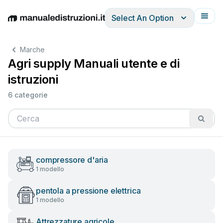
Select An Option
English
Deutsch
Español
Italiano
Français
Marche
Agri supply Manuali utente e di
istruzioni
6 categorie
compressore d'aria
1 modello
pentola a pressione elettrica
1 modello
Attrezzature agricole