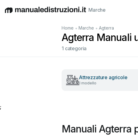
Marche
English
Deutsch
Español
Italiano
Français
•
•
Home
Marche
Agterra
Agterra Manuali ut
1 categoria
Attrezzature agricole
1 modello
;
Manuali Agterra 