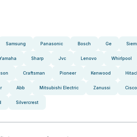
Samsung
Panasonic
Bosch
Ge
Siem
Yamaha
Sharp
Jvc
Lenovo
Whirlpool
pson
Craftsman
Pioneer
Kenwood
Hitac
r
Abb
Mitsubishi Electric
Zanussi
Cisco
d
Silvercrest