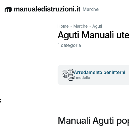
Marche
English
Deutsch
Español
Italiano
Français
•
•
Home
Marche
Aguti
Aguti Manuali uten
1 categoria
Arredamento per interni
1 modello
;
Manuali Aguti pop