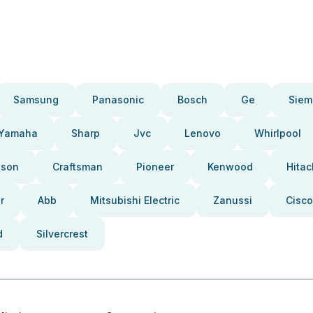
Samsung
Panasonic
Bosch
Ge
Siem
Yamaha
Sharp
Jvc
Lenovo
Whirlpool
pson
Craftsman
Pioneer
Kenwood
Hitac
r
Abb
Mitsubishi Electric
Zanussi
Cisco
d
Silvercrest