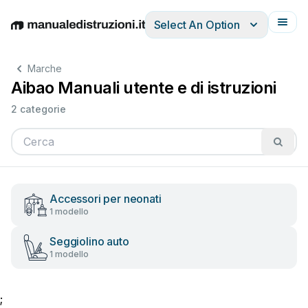
Select An Option
English
Deutsch
Español
Italiano
Français
Marche
Aibao Manuali utente e di istruzioni
2 categorie
Accessori per neonati
1 modello
Seggiolino auto
1 modello
;