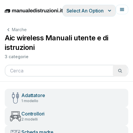
Select An Option
English
Deutsch
Español
Italiano
Français
Marche
Aic wireless Manuali utente e di
istruzioni
3 categorie
Adattatore
1 modello
Controllori
2 modelli
Scheda madre