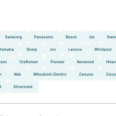
Samsung
Panasonic
Bosch
Ge
Siem
Yamaha
Sharp
Jvc
Lenovo
Whirlpool
pson
Craftsman
Pioneer
Kenwood
Hitac
r
Abb
Mitsubishi Electric
Zanussi
Cisco
d
Silvercrest