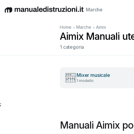
Marche
English
Deutsch
Español
Italiano
Français
•
•
Home
Marche
Aimix
Aimix Manuali uten
1 categoria
Mixer musicale
1 modello
;
Manuali Aimix po