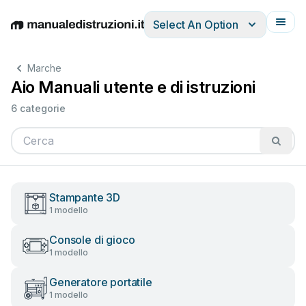
Select An Option
English
Deutsch
Español
Italiano
Français
Marche
Aio Manuali utente e di istruzioni
6 categorie
Stampante 3D
1 modello
Console di gioco
1 modello
Generatore portatile
1 modello