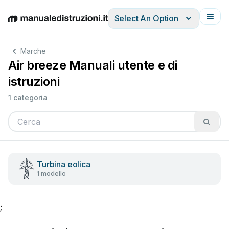
Select An Option
English
Deutsch
Español
Italiano
Français
Marche
Air breeze Manuali utente e di
istruzioni
1 categoria
Turbina eolica
1 modello
;