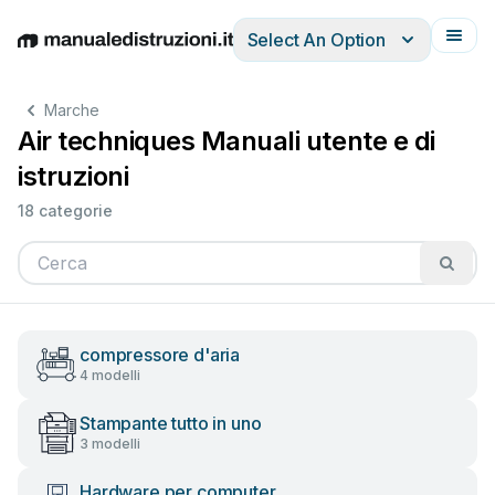
Select An Option
English
Deutsch
Español
Italiano
Français
Marche
Air techniques Manuali utente e di
istruzioni
18 categorie
compressore d'aria
4 modelli
Stampante tutto in uno
3 modelli
Hardware per computer