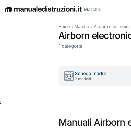
Marche
English
Deutsch
Español
Italiano
Français
•
•
Home
Marche
Airborn electronics
Airborn electronic
1 categoria
Scheda madre
2 modelli
;
Manuali Airborn e