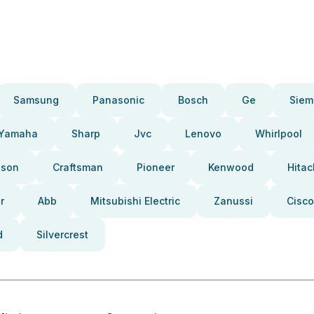
Samsung
Panasonic
Bosch
Ge
Siem
Yamaha
Sharp
Jvc
Lenovo
Whirlpool
pson
Craftsman
Pioneer
Kenwood
Hitac
r
Abb
Mitsubishi Electric
Zanussi
Cisco
d
Silvercrest