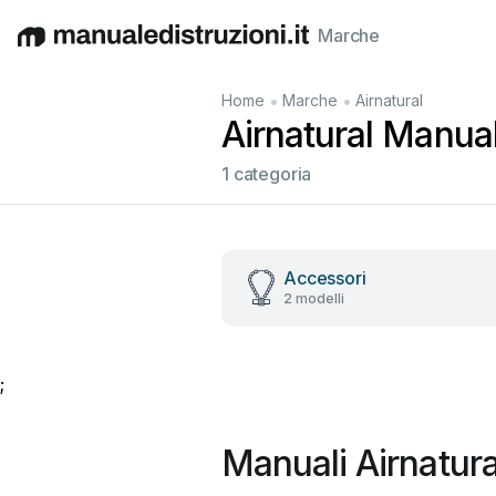
Marche
English
Deutsch
Español
Italiano
Français
•
•
Home
Marche
Airnatural
Airnatural Manuali
1 categoria
Accessori
2 modelli
;
Manuali Airnatura