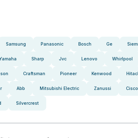
Samsung
Panasonic
Bosch
Ge
Siem
Yamaha
Sharp
Jvc
Lenovo
Whirlpool
pson
Craftsman
Pioneer
Kenwood
Hitac
r
Abb
Mitsubishi Electric
Zanussi
Cisco
d
Silvercrest