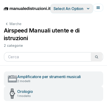
Select An Option
English
Deutsch
Español
Italiano
Français
Marche
Airspeed Manuali utente e di
istruzioni
2 categorie
Amplificatore per strumenti musicali
2 modelli
Orologio
1 modello