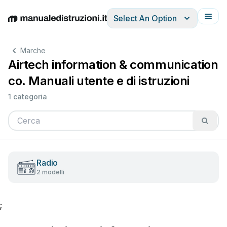
Select An Option
English
Deutsch
Español
Italiano
Français
Marche
Airtech information & communication
co. Manuali utente e di istruzioni
1 categoria
Radio
2 modelli
;