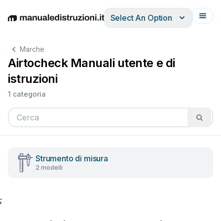
Select An Option
English
Deutsch
Español
Italiano
Français
Marche
Airtocheck Manuali utente e di
istruzioni
1 categoria
Strumento di misura
2 modelli
;