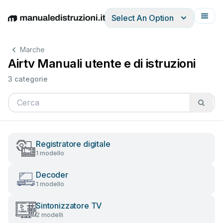
Select An Option
English
Deutsch
Español
Italiano
Français
Marche
Airtv Manuali utente e di istruzioni
3 categorie
Registratore digitale
1 modello
Decoder
1 modello
Sintonizzatore TV
2 modelli