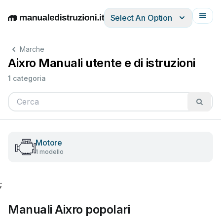
Select An Option
English
Deutsch
Español
Italiano
Français
Marche
Aixro Manuali utente e di istruzioni
1 categoria
Motore
1 modello
;
Manuali Aixro popolari