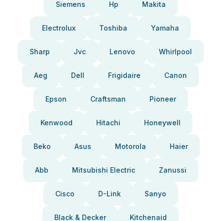
Siemens
Hp
Makita
Electrolux
Toshiba
Yamaha
Sharp
Jvc
Lenovo
Whirlpool
Aeg
Dell
Frigidaire
Canon
Epson
Craftsman
Pioneer
Kenwood
Hitachi
Honeywell
Beko
Asus
Motorola
Haier
Abb
Mitsubishi Electric
Zanussi
Cisco
D-Link
Sanyo
Black & Decker
Kitchenaid