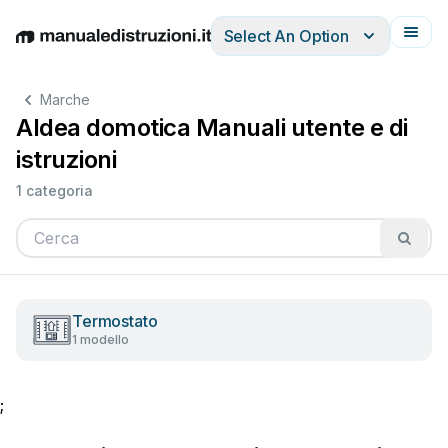
Select An Option
English
Deutsch
Español
Italiano
Français
Marche
Aldea domotica Manuali utente e di
istruzioni
1 categoria
Termostato
1 modello
;