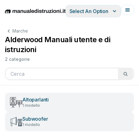
Select An Option
English
Deutsch
Español
Italiano
Français
Marche
Alderwood Manuali utente e di
istruzioni
2 categorie
Altoparlanti
1 modello
Subwoofer
1 modello