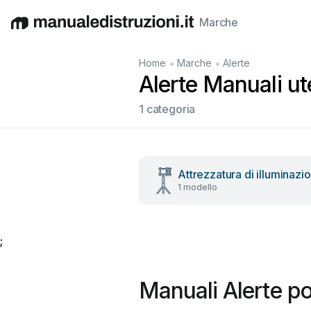
Marche
English
Deutsch
Español
Italiano
Français
•
•
Home
Marche
Alerte
Alerte Manuali ute
1 categoria
Attrezzatura di illuminazi
1 modello
;
Manuali Alerte po