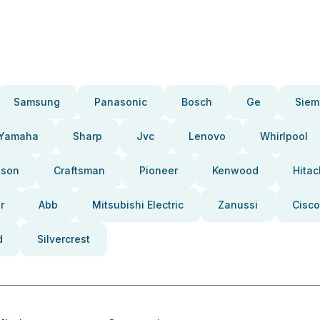
Samsung
Panasonic
Bosch
Ge
Siem
Yamaha
Sharp
Jvc
Lenovo
Whirlpool
pson
Craftsman
Pioneer
Kenwood
Hitac
r
Abb
Mitsubishi Electric
Zanussi
Cisco
d
Silvercrest