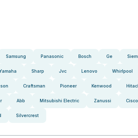
Samsung
Panasonic
Bosch
Ge
Siem
Yamaha
Sharp
Jvc
Lenovo
Whirlpool
pson
Craftsman
Pioneer
Kenwood
Hitac
r
Abb
Mitsubishi Electric
Zanussi
Cisco
d
Silvercrest