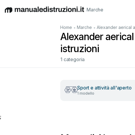
Marche
English
Deutsch
Español
Italiano
Français
•
•
Home
Marche
Alexander aerical 
Alexander aerical
istruzioni
1 categoria
Sport e attività all'aperto
1 modello
;