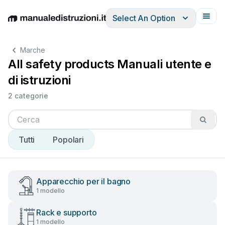
Select An Option
English
Deutsch
Español
Italiano
Français
Marche
All safety products Manuali utente e
di istruzioni
2 categorie
Tutti
Popolari
Apparecchio per il bagno
1 modello
Rack e supporto
1 modello