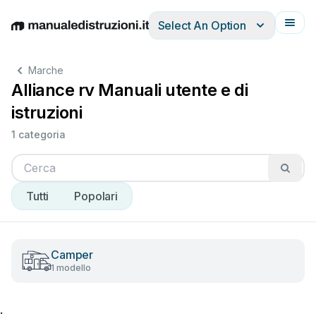
Select An Option
English
Deutsch
Español
Italiano
Français
Marche
Alliance rv Manuali utente e di
istruzioni
1 categoria
Tutti
Popolari
Camper
1 modello
;