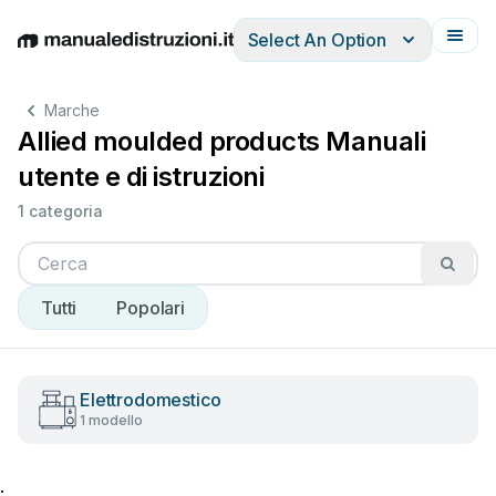
Select An Option
English
Deutsch
Español
Italiano
Français
Marche
Allied moulded products Manuali
utente e di istruzioni
1 categoria
Tutti
Popolari
Elettrodomestico
1 modello
;