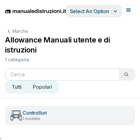
Select An Option
English
Deutsch
Español
Italiano
Français
Marche
Allowance Manuali utente e di
istruzioni
1 categoria
Tutti
Popolari
Controllori
1 modello
;