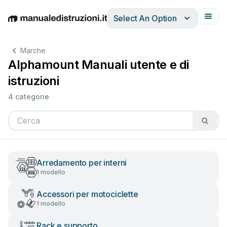
Select An Option
English
Deutsch
Español
Italiano
Français
Marche
Alphamount Manuali utente e di
istruzioni
4 categorie
Arredamento per interni
1 modello
Accessori per motociclette
1 modello
Rack e supporto