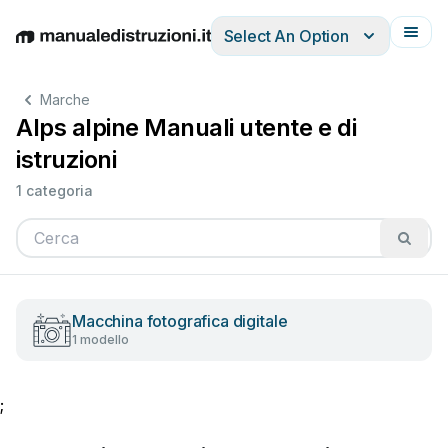
Select An Option
English
Deutsch
Español
Italiano
Français
Marche
Alps alpine Manuali utente e di
istruzioni
1 categoria
Macchina fotografica digitale
1 modello
;