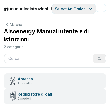
Select An Option
English
Deutsch
Español
Italiano
Français
Marche
Alsoenergy Manuali utente e di
istruzioni
2 categorie
Antenna
1 modello
Registratore di dati
2 modelli