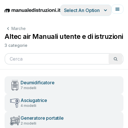
Select An Option
English
Deutsch
Español
Italiano
Français
Marche
Altec air Manuali utente e di istruzioni
3 categorie
Deumidificatore
7 modelli
Asciugatrice
4 modelli
Generatore portatile
2 modelli