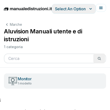
Select An Option
English
Deutsch
Español
Italiano
Français
Marche
Aluvision Manuali utente e di
istruzioni
1 categoria
Monitor
1 modello
;