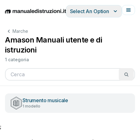
Select An Option
English
Deutsch
Español
Italiano
Français
Marche
Amason Manuali utente e di
istruzioni
1 categoria
Strumento musicale
1 modello
;