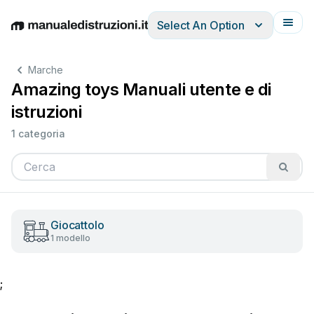
Select An Option
English
Deutsch
Español
Italiano
Français
Marche
Amazing toys Manuali utente e di
istruzioni
1 categoria
Giocattolo
1 modello
;