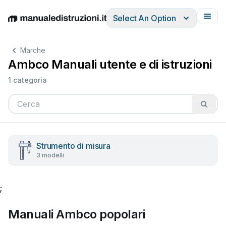
Select An Option
English
Deutsch
Español
Italiano
Français
Marche
Ambco Manuali utente e di istruzioni
1 categoria
Strumento di misura
3 modelli
;
Manuali Ambco popolari