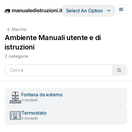
Select An Option
English
Deutsch
Español
Italiano
Français
Marche
Ambiente Manuali utente e di
istruzioni
2 categorie
Fontana da esterno
3 modelli
Termostato
2 modelli