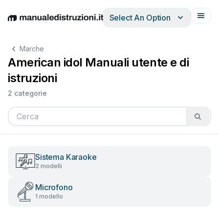
Select An Option
English
Deutsch
Español
Italiano
Français
Marche
American idol Manuali utente e di
istruzioni
2 categorie
Sistema Karaoke
2 modelli
Microfono
1 modello