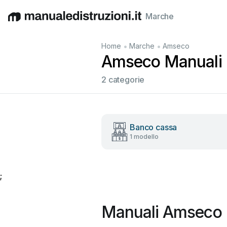
Marche
English
Deutsch
Español
Italiano
Français
•
•
Home
Marche
Amseco
Amseco Manuali ut
2 categorie
Banco cassa
1 modello
;
Manuali Amseco 