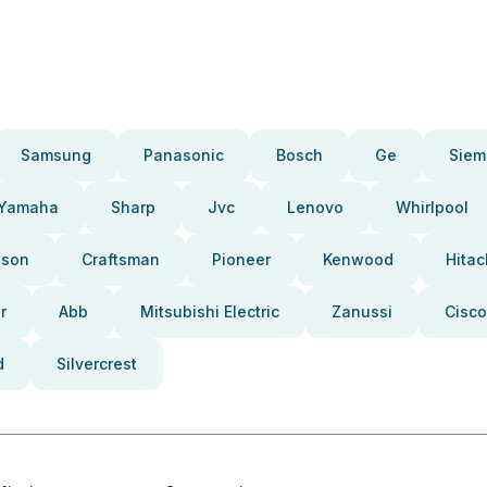
Samsung
Panasonic
Bosch
Ge
Siem
Yamaha
Sharp
Jvc
Lenovo
Whirlpool
pson
Craftsman
Pioneer
Kenwood
Hitac
r
Abb
Mitsubishi Electric
Zanussi
Cisco
d
Silvercrest