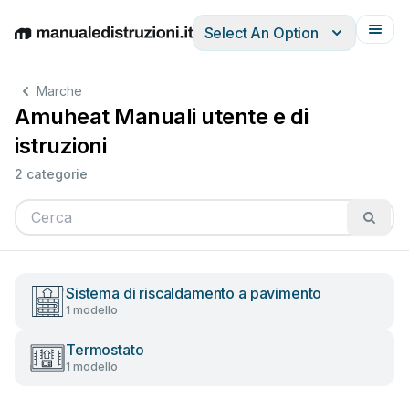
Select An Option
English
Deutsch
Español
Italiano
Français
Marche
Amuheat Manuali utente e di
istruzioni
2 categorie
Sistema di riscaldamento a pavimento
1 modello
Termostato
1 modello