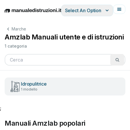
Select An Option
English
Deutsch
Español
Italiano
Français
Marche
Amzlab Manuali utente e di istruzioni
1 categoria
Idropulitrice
1 modello
;
Manuali Amzlab popolari