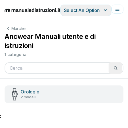
Select An Option
English
Deutsch
Español
Italiano
Français
Marche
Ancwear Manuali utente e di
istruzioni
1 categoria
Orologio
2 modelli
;