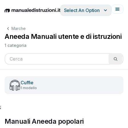
Select An Option
English
Deutsch
Español
Italiano
Français
Marche
Aneeda Manuali utente e di istruzioni
1 categoria
Cuffie
1 modello
;
Manuali Aneeda popolari