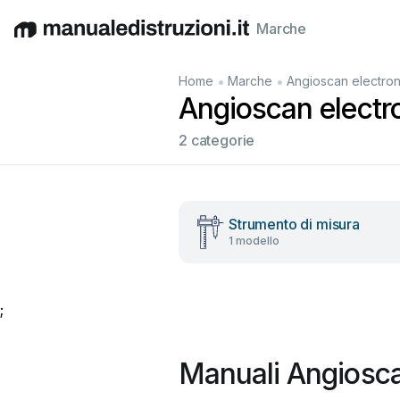
Marche
English
Deutsch
Español
Italiano
Français
•
•
Home
Marche
Angioscan electron
Angioscan electro
2 categorie
Strumento di misura
1 modello
;
Manuali Angiosca