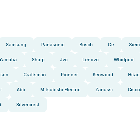
Samsung
Panasonic
Bosch
Ge
Siem
Yamaha
Sharp
Jvc
Lenovo
Whirlpool
pson
Craftsman
Pioneer
Kenwood
Hitac
r
Abb
Mitsubishi Electric
Zanussi
Cisco
d
Silvercrest