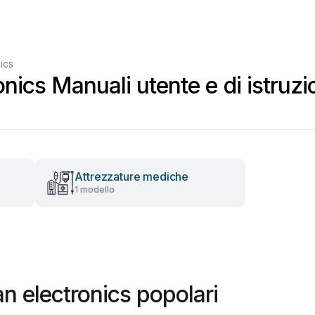
ics
nics Manuali utente e di istruzi
Attrezzature mediche
1 modello
n electronics popolari