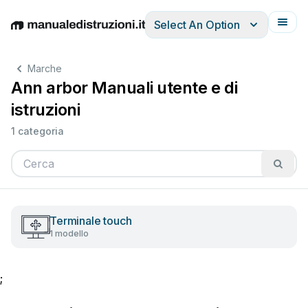
Select An Option
English
Deutsch
Español
Italiano
Français
Marche
Ann arbor Manuali utente e di
istruzioni
1 categoria
Terminale touch
1 modello
;