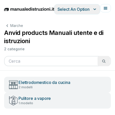
Select An Option
English
Deutsch
Español
Italiano
Français
Marche
Anvid products Manuali utente e di
istruzioni
2 categorie
Elettrodomestico da cucina
2 modelli
Pulitore a vapore
1 modello