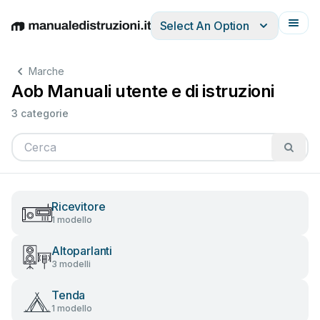
Select An Option
English
Deutsch
Español
Italiano
Français
Marche
Aob Manuali utente e di istruzioni
3 categorie
Ricevitore
1 modello
Altoparlanti
3 modelli
Tenda
1 modello