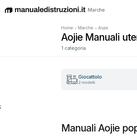
Marche
English
Deutsch
Español
Italiano
Français
•
•
Home
Marche
Aojie
Aojie Manuali uten
1 categoria
Giocattolo
2 modelli
;
Manuali Aojie pop