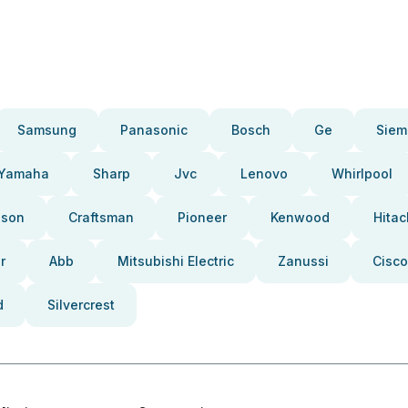
Samsung
Panasonic
Bosch
Ge
Siem
Yamaha
Sharp
Jvc
Lenovo
Whirlpool
pson
Craftsman
Pioneer
Kenwood
Hitac
r
Abb
Mitsubishi Electric
Zanussi
Cisco
d
Silvercrest