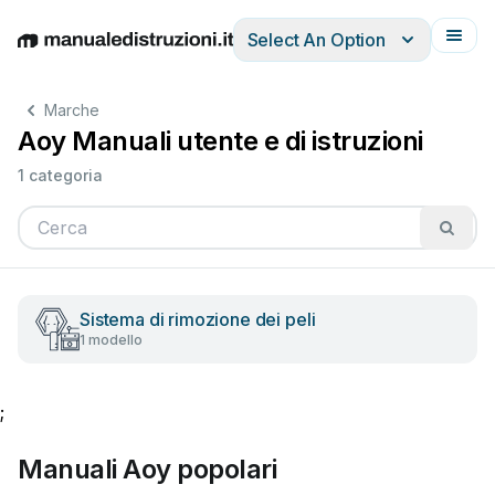
Select An Option
English
Deutsch
Español
Italiano
Français
Marche
Aoy Manuali utente e di istruzioni
1 categoria
Sistema di rimozione dei peli
1 modello
;
Manuali Aoy popolari